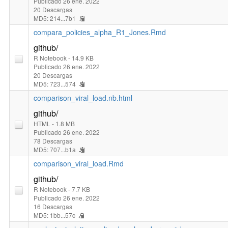
Publicado 26 ene. 2022
20 Descargas
MD5: 214...7b1
compara_policies_alpha_R1_Jones.Rmd
github/
R Notebook
- 14.9 KB
Publicado 26 ene. 2022
20 Descargas
MD5: 723...574
comparison_viral_load.nb.html
github/
HTML
- 1.8 MB
Publicado 26 ene. 2022
78 Descargas
MD5: 707...b1a
comparison_viral_load.Rmd
github/
R Notebook
- 7.7 KB
Publicado 26 ene. 2022
16 Descargas
MD5: 1bb...57c