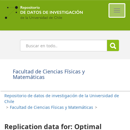
Ir
al
Cambi
contenido
naveg
principal
Buscar
Facultad de Ciencias Físicas y
Matemáticas
Repositorio de datos de investigación de la Universidad de
Chile
>
Facultad de Ciencias Físicas y Matemáticas
>
Replication data for: Optimal