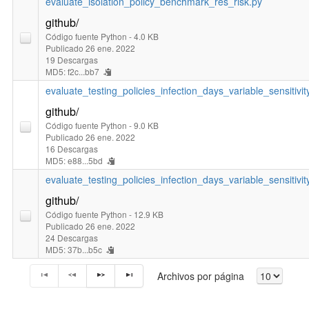
evaluate_isolation_policy_benchmark_res_risk.py
github/
Código fuente Python
- 4.0 KB
Publicado 26 ene. 2022
19 Descargas
MD5: f2c...bb7
evaluate_testing_policies_infection_days_variable_sensitivit
github/
Código fuente Python
- 9.0 KB
Publicado 26 ene. 2022
16 Descargas
MD5: e88...5bd
evaluate_testing_policies_infection_days_variable_sensitivit
github/
Código fuente Python
- 12.9 KB
Publicado 26 ene. 2022
24 Descargas
MD5: 37b...b5c
Archivos por página