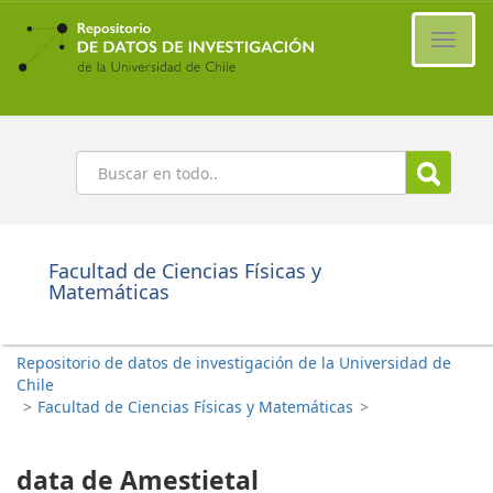
Ir
al
Cambi
contenido
naveg
principal
Buscar
Facultad de Ciencias Físicas y
Matemáticas
Repositorio de datos de investigación de la Universidad de
Chile
>
Facultad de Ciencias Físicas y Matemáticas
>
data de Amestietal