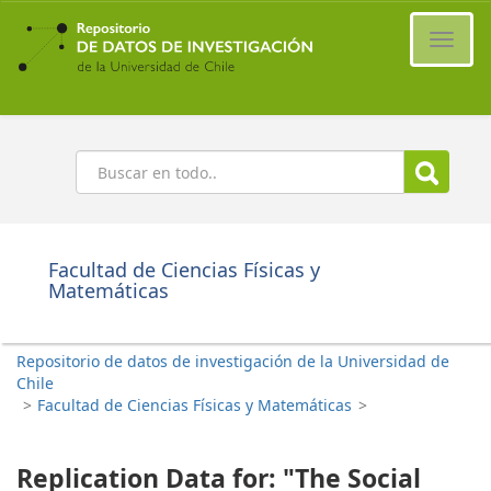
Ir
al
Cambi
contenido
naveg
principal
Buscar
Facultad de Ciencias Físicas y
Matemáticas
Repositorio de datos de investigación de la Universidad de
Chile
>
Facultad de Ciencias Físicas y Matemáticas
>
Replication Data for: "The Social