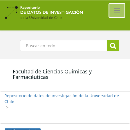
Ir
al
Cambi
contenido
naveg
principal
Buscar
Facultad de Ciencias Químicas y
Farmacéuticas
Repositorio de datos de investigación de la Universidad de
Chile
>