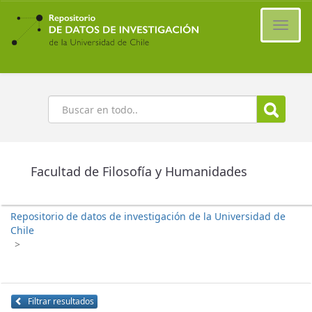
Ir
al
Cambi
contenido
naveg
principal
Buscar
Facultad de Filosofía y Humanidades
Repositorio de datos de investigación de la Universidad de
Chile
>
Filtrar resultados