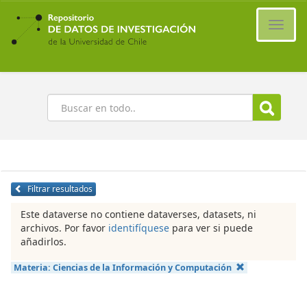
Ir
al
Cambi
contenido
naveg
principal
Buscar
Filtrar resultados
Este dataverse no contiene dataverses, datasets, ni
archivos. Por favor
identifíquese
para ver si puede
añadirlos.
Materia:
Ciencias de la Información y Computación