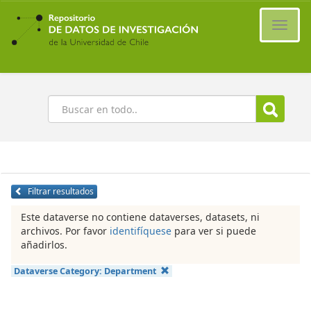
Ir
al
Cambi
contenido
naveg
principal
Buscar
Filtrar resultados
Este dataverse no contiene dataverses, datasets, ni
archivos. Por favor
identifíquese
para ver si puede
añadirlos.
Dataverse Category:
Department