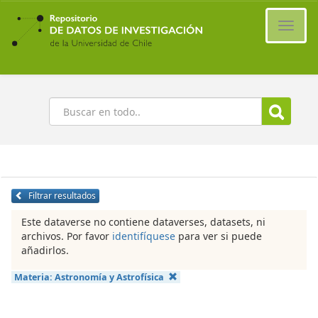
Ir
al
Cambi
contenido
naveg
principal
Buscar
Filtrar resultados
Este dataverse no contiene dataverses, datasets, ni
archivos. Por favor
identifíquese
para ver si puede
añadirlos.
Materia:
Astronomía y Astrofísica