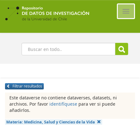
Ir
al
Cambi
contenido
naveg
principal
Buscar
Filtrar resultados
Este dataverse no contiene dataverses, datasets, ni
archivos. Por favor
identifíquese
para ver si puede
añadirlos.
Materia:
Medicina, Salud y Ciencias de la Vida