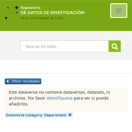
Ir
al
Cambi
contenido
naveg
principal
Buscar
Filtrar resultados
Este dataverse no contiene dataverses, datasets, ni
archivos. Por favor
identifíquese
para ver si puede
añadirlos.
Dataverse Category:
Department