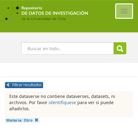
Ir
al
Cambi
contenido
naveg
principal
Buscar
Filtrar resultados
Este dataverse no contiene dataverses, datasets, ni
archivos. Por favor
identifíquese
para ver si puede
añadirlos.
Materia:
Otro