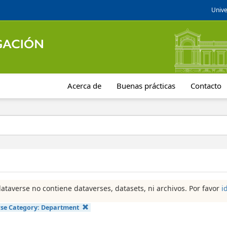
Unive
Acerca de
Buenas prácticas
Contacto
dataverse no contiene dataverses, datasets, ni archivos. Por favor
i
se Category:
Department