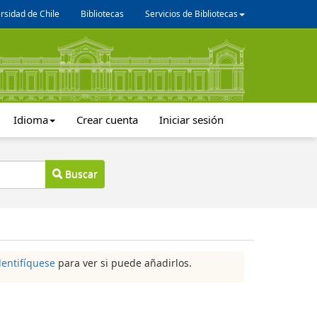
rsidad de Chile
Bibliotecas
Servicios de Bibliotecas
Idioma
Crear cuenta
Iniciar sesión
Buscar
dentifíquese
para ver si puede añadirlos.