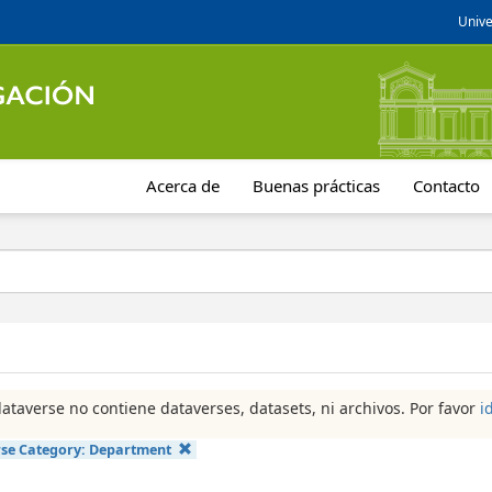
Unive
Acerca de
Buenas prácticas
Contacto
dataverse no contiene dataverses, datasets, ni archivos. Por favor
i
se Category:
Department