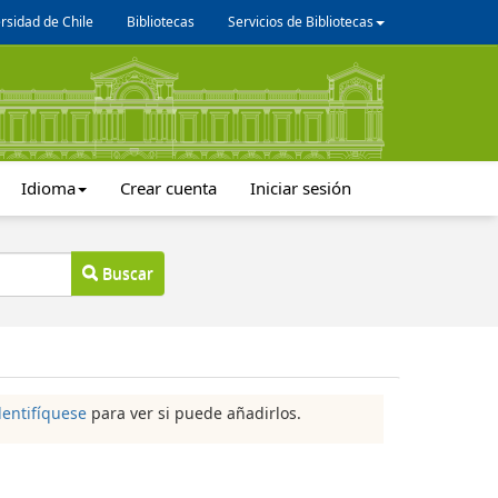
rsidad de Chile
Bibliotecas
Servicios de Bibliotecas
Idioma
Crear cuenta
Iniciar sesión
Buscar
dentifíquese
para ver si puede añadirlos.