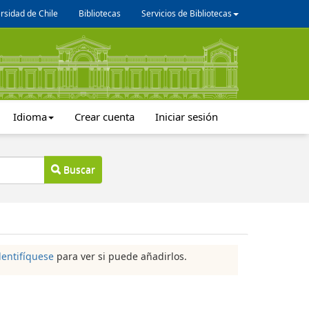
rsidad de Chile
Bibliotecas
Servicios de Bibliotecas
Idioma
Crear cuenta
Iniciar sesión
Buscar
dentifíquese
para ver si puede añadirlos.