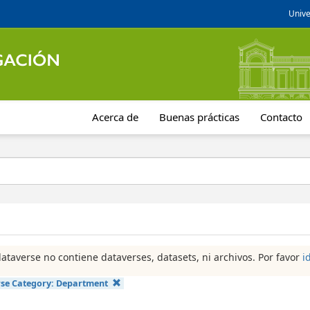
Unive
Acerca de
Buenas prácticas
Contacto
dataverse no contiene dataverses, datasets, ni archivos. Por favor
i
se Category:
Department