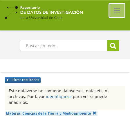
Ir
al
Cambi
contenido
naveg
principal
Buscar
Filtrar resultados
Este dataverse no contiene dataverses, datasets, ni
archivos. Por favor
identifíquese
para ver si puede
añadirlos.
Materia:
Ciencias de la Tierra y Medioambiente