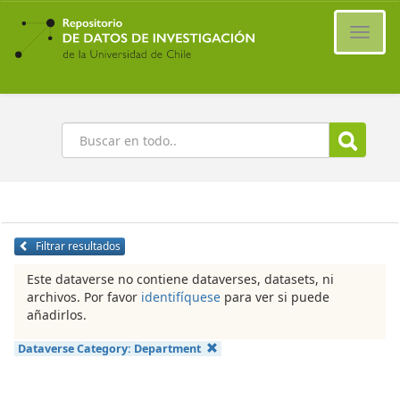
Ir
al
Cambi
contenido
naveg
principal
Buscar
Filtrar resultados
Este dataverse no contiene dataverses, datasets, ni
archivos. Por favor
identifíquese
para ver si puede
añadirlos.
Dataverse Category:
Department