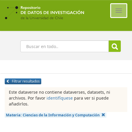
Ir
al
Cambi
contenido
naveg
principal
Buscar
Filtrar resultados
Este dataverse no contiene dataverses, datasets, ni
archivos. Por favor
identifíquese
para ver si puede
añadirlos.
Materia:
Ciencias de la Información y Computación