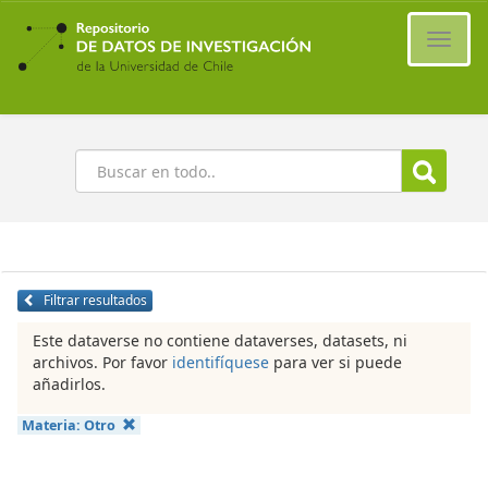
Ir
al
Cambi
contenido
naveg
principal
Buscar
Filtrar resultados
Este dataverse no contiene dataverses, datasets, ni
archivos. Por favor
identifíquese
para ver si puede
añadirlos.
Materia:
Otro