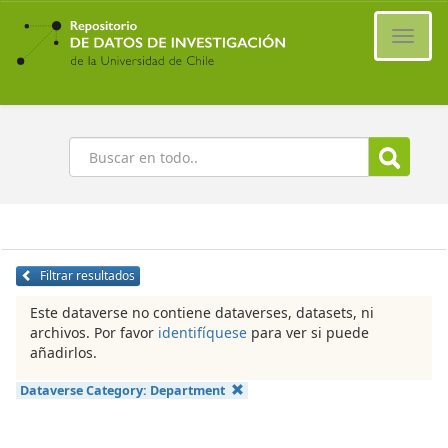
Ir
al
Cambi
contenido
naveg
principal
Buscar
Filtrar resultados
Este dataverse no contiene dataverses, datasets, ni
archivos. Por favor
identifíquese
para ver si puede
añadirlos.
Dataverse Category:
Department