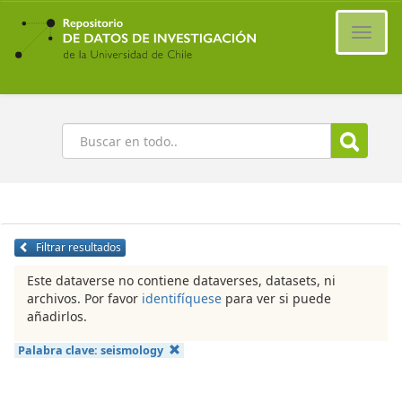
Ir
al
Cambi
contenido
naveg
principal
Buscar
Filtrar resultados
Este dataverse no contiene dataverses, datasets, ni
archivos. Por favor
identifíquese
para ver si puede
añadirlos.
Palabra clave:
seismology