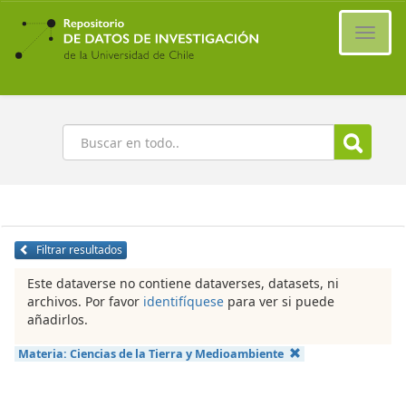
Ir
al
Cambi
contenido
naveg
principal
Buscar
Filtrar resultados
Este dataverse no contiene dataverses, datasets, ni
archivos. Por favor
identifíquese
para ver si puede
añadirlos.
Materia:
Ciencias de la Tierra y Medioambiente