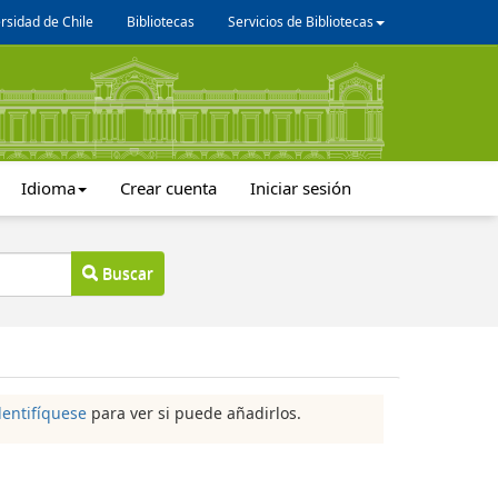
rsidad de Chile
Bibliotecas
Servicios de Bibliotecas
Idioma
Crear cuenta
Iniciar sesión
Buscar
dentifíquese
para ver si puede añadirlos.