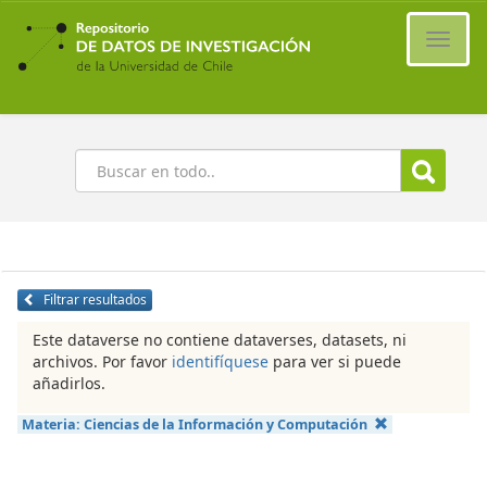
Ir
al
Cambi
contenido
naveg
principal
Buscar
Filtrar resultados
Este dataverse no contiene dataverses, datasets, ni
archivos. Por favor
identifíquese
para ver si puede
añadirlos.
Materia:
Ciencias de la Información y Computación