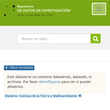
Ir
al
Cambi
contenido
naveg
principal
Buscar
Filtrar resultados
Este dataverse no contiene dataverses, datasets, ni
archivos. Por favor
identifíquese
para ver si puede
añadirlos.
Materia:
Ciencias de la Tierra y Medioambiente