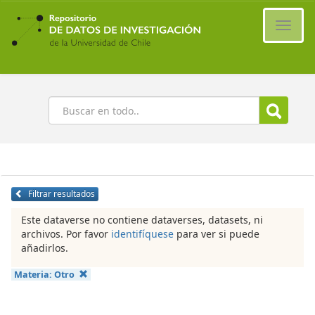
Ir
al
Cambi
contenido
naveg
principal
Buscar
Filtrar resultados
Este dataverse no contiene dataverses, datasets, ni
archivos. Por favor
identifíquese
para ver si puede
añadirlos.
Materia:
Otro