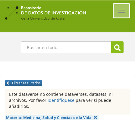
Ir
al
Cambi
contenido
naveg
principal
Buscar
Filtrar resultados
Este dataverse no contiene dataverses, datasets, ni
archivos. Por favor
identifíquese
para ver si puede
añadirlos.
Materia:
Medicina, Salud y Ciencias de la Vida