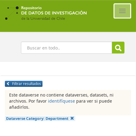
Ir
al
Cambi
contenido
naveg
principal
Buscar
Filtrar resultados
Este dataverse no contiene dataverses, datasets, ni
archivos. Por favor
identifíquese
para ver si puede
añadirlos.
Dataverse Category:
Department