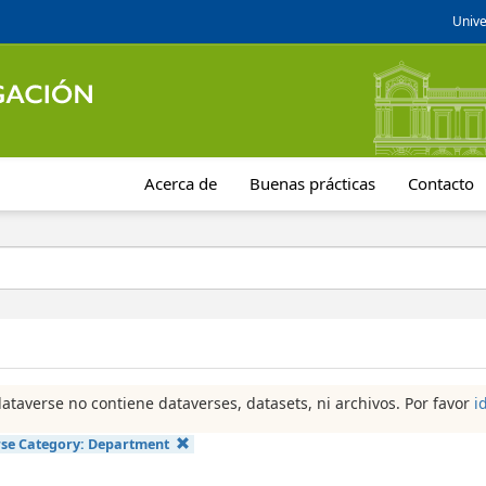
Unive
Acerca de
Buenas prácticas
Contacto
dataverse no contiene dataverses, datasets, ni archivos. Por favor
i
se Category:
Department