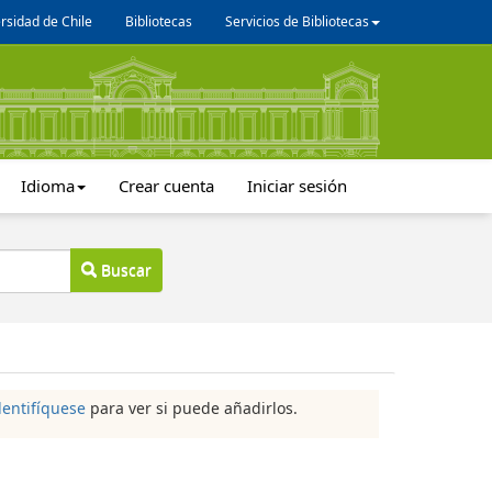
rsidad de Chile
Bibliotecas
Servicios de Bibliotecas
Idioma
Crear cuenta
Iniciar sesión
Buscar
dentifíquese
para ver si puede añadirlos.