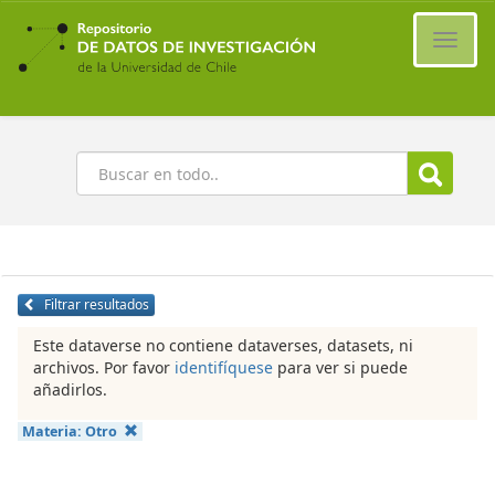
Ir
al
Cambi
contenido
naveg
principal
Buscar
Filtrar resultados
Este dataverse no contiene dataverses, datasets, ni
archivos. Por favor
identifíquese
para ver si puede
añadirlos.
Materia:
Otro