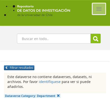
Ir
al
Cambi
contenido
naveg
principal
Buscar
Filtrar resultados
Este dataverse no contiene dataverses, datasets, ni
archivos. Por favor
identifíquese
para ver si puede
añadirlos.
Dataverse Category:
Department