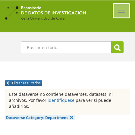
Ir
al
Cambi
contenido
naveg
principal
Buscar
Filtrar resultados
Este dataverse no contiene dataverses, datasets, ni
archivos. Por favor
identifíquese
para ver si puede
añadirlos.
Dataverse Category:
Department