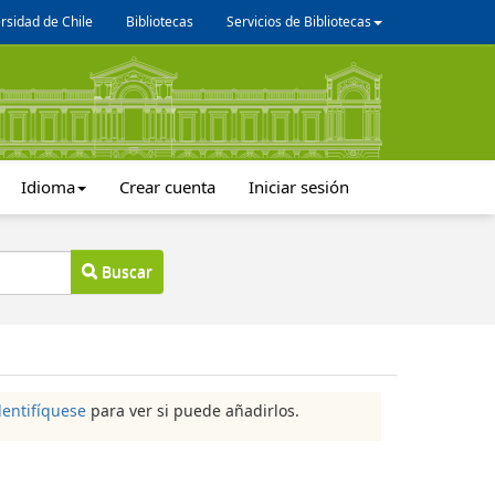
rsidad de Chile
Bibliotecas
Servicios de Bibliotecas
Idioma
Crear cuenta
Iniciar sesión
Buscar
dentifíquese
para ver si puede añadirlos.