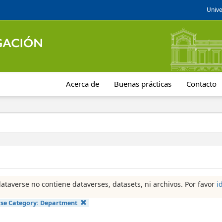
Unive
Acerca de
Buenas prácticas
Contacto
dataverse no contiene dataverses, datasets, ni archivos. Por favor
i
se Category:
Department