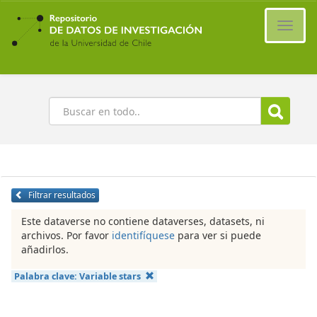
Ir
al
Cambi
contenido
naveg
principal
Buscar
Filtrar resultados
Este dataverse no contiene dataverses, datasets, ni
archivos. Por favor
identifíquese
para ver si puede
añadirlos.
Palabra clave:
Variable stars