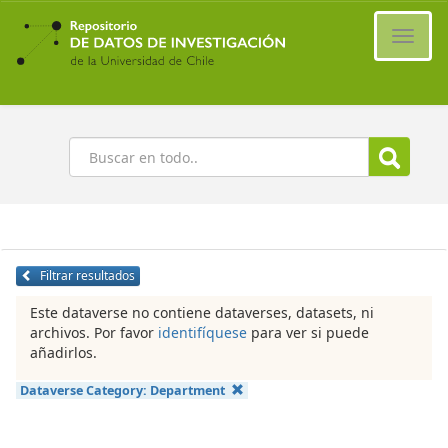
Ir
al
Cambi
contenido
naveg
principal
Buscar
Filtrar resultados
Este dataverse no contiene dataverses, datasets, ni
archivos. Por favor
identifíquese
para ver si puede
añadirlos.
Dataverse Category:
Department