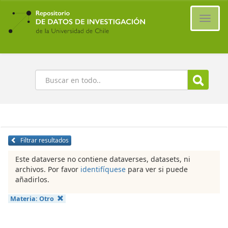
Ir
al
Cambi
contenido
naveg
principal
Buscar
Filtrar resultados
Este dataverse no contiene dataverses, datasets, ni
archivos. Por favor
identifíquese
para ver si puede
añadirlos.
Materia:
Otro