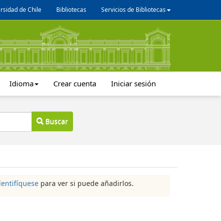
rsidad de Chile
Bibliotecas
Servicios de Bibliotecas
Idioma
Crear cuenta
Iniciar sesión
Buscar
dentifíquese
para ver si puede añadirlos.