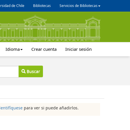
rsidad de Chile
Bibliotecas
Servicios de Bibliotecas
Idioma
Crear cuenta
Iniciar sesión
Buscar
dentifíquese
para ver si puede añadirlos.