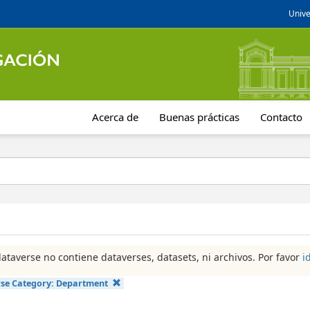
Unive
Acerca de
Buenas prácticas
Contacto
dataverse no contiene dataverses, datasets, ni archivos. Por favor
i
se Category:
Department