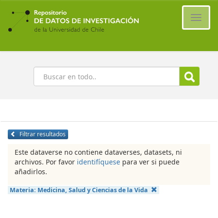
Ir
al
Cambi
contenido
naveg
principal
Buscar
Filtrar resultados
Este dataverse no contiene dataverses, datasets, ni
archivos. Por favor
identifíquese
para ver si puede
añadirlos.
Materia:
Medicina, Salud y Ciencias de la Vida