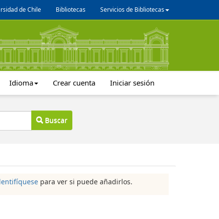
rsidad de Chile
Bibliotecas
Servicios de Bibliotecas
Idioma
Crear cuenta
Iniciar sesión
Buscar
dentifíquese
para ver si puede añadirlos.