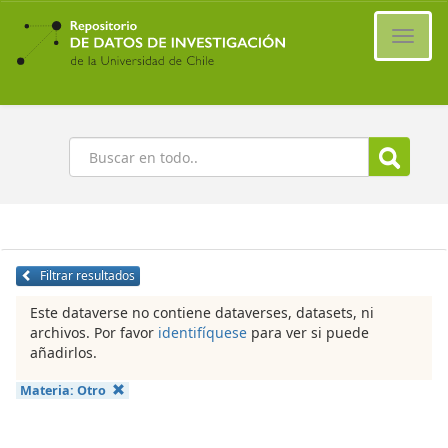
Ir
al
Cambi
contenido
naveg
principal
Buscar
Filtrar resultados
Este dataverse no contiene dataverses, datasets, ni
archivos. Por favor
identifíquese
para ver si puede
añadirlos.
Materia:
Otro