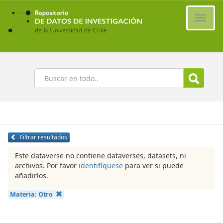
Ir
al
Cambi
contenido
naveg
principal
Buscar
Filtrar resultados
Este dataverse no contiene dataverses, datasets, ni
archivos. Por favor
identifíquese
para ver si puede
añadirlos.
Materia:
Otro