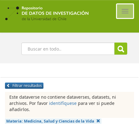
Ir
al
Cambi
contenido
naveg
principal
Buscar
Filtrar resultados
Este dataverse no contiene dataverses, datasets, ni
archivos. Por favor
identifíquese
para ver si puede
añadirlos.
Materia:
Medicina, Salud y Ciencias de la Vida