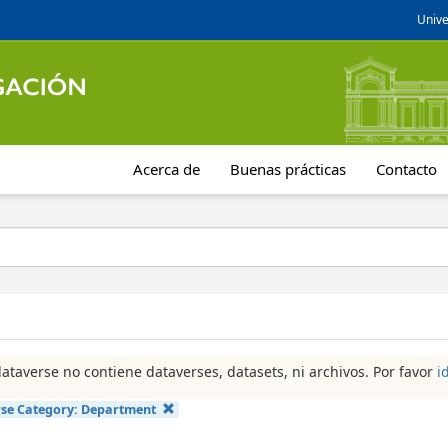
Unive
Acerca de
Buenas prácticas
Contacto
dataverse no contiene dataverses, datasets, ni archivos. Por favor
i
se Category:
Department