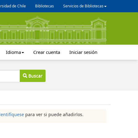
rsidad de Chile
Bibliotecas
Servicios de Bibliotecas
Idioma
Crear cuenta
Iniciar sesión
Buscar
dentifíquese
para ver si puede añadirlos.