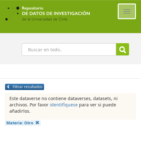
Ir
al
Cambi
contenido
naveg
principal
Buscar
Filtrar resultados
Este dataverse no contiene dataverses, datasets, ni
archivos. Por favor
identifíquese
para ver si puede
añadirlos.
Materia:
Otro