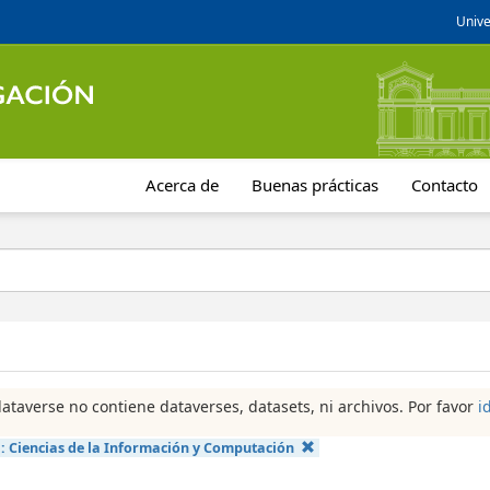
Unive
Acerca de
Buenas prácticas
Contacto
dataverse no contiene dataverses, datasets, ni archivos. Por favor
i
a:
Ciencias de la Información y Computación