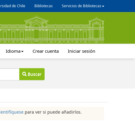
rsidad de Chile
Bibliotecas
Servicios de Bibliotecas
Idioma
Crear cuenta
Iniciar sesión
Buscar
dentifíquese
para ver si puede añadirlos.