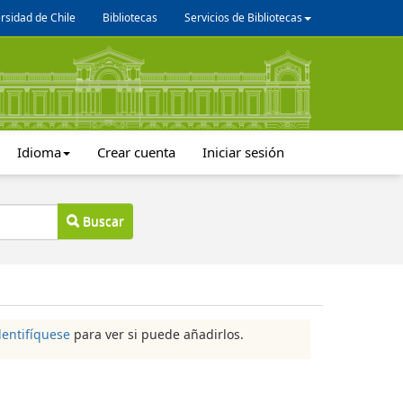
rsidad de Chile
Bibliotecas
Servicios de Bibliotecas
Idioma
Crear cuenta
Iniciar sesión
Buscar
dentifíquese
para ver si puede añadirlos.