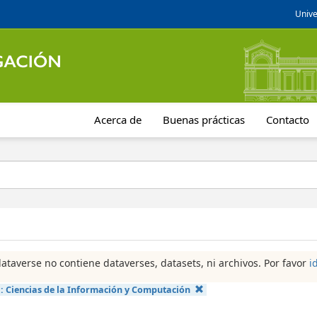
Unive
Acerca de
Buenas prácticas
Contacto
dataverse no contiene dataverses, datasets, ni archivos. Por favor
i
a:
Ciencias de la Información y Computación