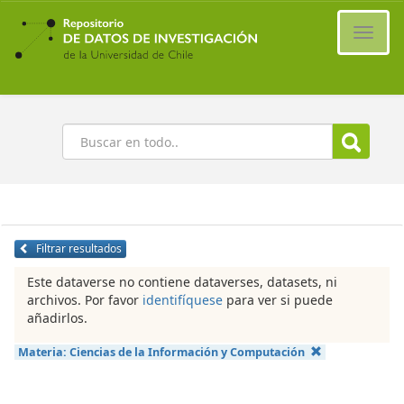
Ir
al
Cambi
contenido
naveg
principal
Buscar
Filtrar resultados
Este dataverse no contiene dataverses, datasets, ni
archivos. Por favor
identifíquese
para ver si puede
añadirlos.
Materia:
Ciencias de la Información y Computación