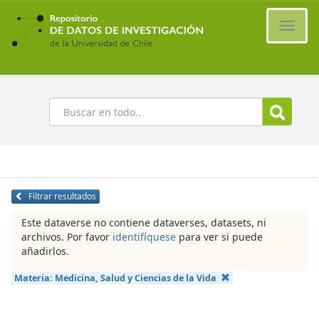
Ir
al
Cambi
contenido
naveg
principal
Buscar
Filtrar resultados
Este dataverse no contiene dataverses, datasets, ni
archivos. Por favor
identifíquese
para ver si puede
añadirlos.
Materia:
Medicina, Salud y Ciencias de la Vida