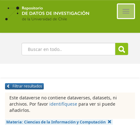
Ir
al
Cambi
contenido
naveg
principal
Buscar
Filtrar resultados
Este dataverse no contiene dataverses, datasets, ni
archivos. Por favor
identifíquese
para ver si puede
añadirlos.
Materia:
Ciencias de la Información y Computación