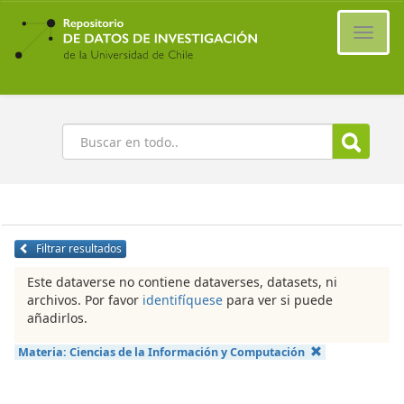
Ir
al
Cambi
contenido
naveg
principal
Buscar
Filtrar resultados
Este dataverse no contiene dataverses, datasets, ni
archivos. Por favor
identifíquese
para ver si puede
añadirlos.
Materia:
Ciencias de la Información y Computación